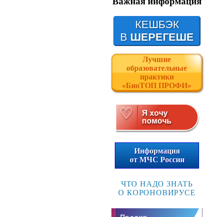
Важная информация
КЕШБЭК
В
ШЕРЕГЕШЕ
Лучшие
образовательные
практики
«БиоТОП ПРОФИ»
♡
Я хочу
помочь
Информация
от МЧС России
ЧТО НАДО ЗНАТЬ
О КОРОНОВИРУСЕ
Против